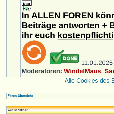
In ALLEN FOREN könnt
Beiträge antworten + B
ihr euch
kostenpflicht
11.01.202
Moderatoren:
WindelMaus
,
Sa
Alle Cookies des 
Foren-Übersicht
Wer ist online?