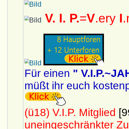
V. I. P.
=
V
.ery
I
.
Für einen
" V.I.P.~
müßt ihr euch kostenp
(ü18) V.I.P. Mitglied
[9
uneingeschränkter Zu