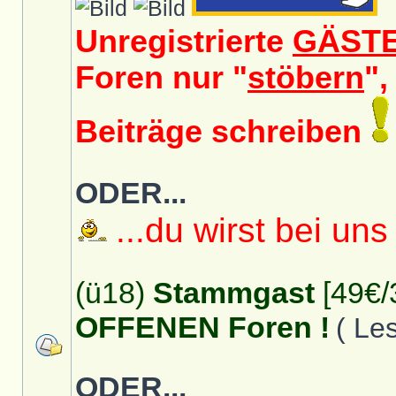
Unregistrierte
GÄST
Foren nur "
stöbern
",
Beiträge schreiben
ODER...
...du wirst bei uns
(ü18)
Stammgast
[49€/
OFFENEN Foren !
( Le
ODER...