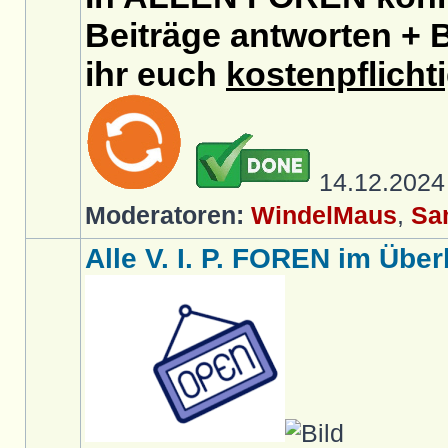
Beiträge antworten + B
ihr euch
kostenpflicht
14.12.202
Moderatoren:
WindelMaus
,
Sa
Alle V. I. P. FOREN im Überb