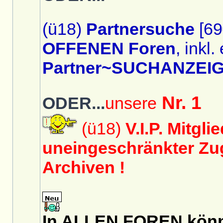
(ü18)
Partnersuche
[69
OFFENEN Foren
, inkl.
Partner~SUCHANZEIG
Nr. 1
ODER...
unsere
(ü18)
V.I.P. Mitgli
uneingeschränkter Zug
Archiven !
In ALLEN FOREN könnt