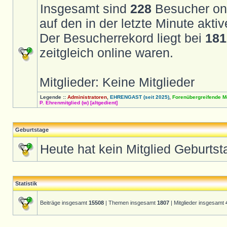
Insgesamt sind
228
Besucher onli
auf den in der letzte Minute akt
Der Besucherrekord liegt bei
181
zeitgleich online waren.
Mitglieder: Keine Mitglieder
Legende ::
Administratoren
,
EHRENGAST (seit 2025)
,
Forenübergreifende M
P. Ehrenmitglied (w) [altgedient]
Geburtstage
Heute hat kein Mitglied Geburtst
Statistik
Beiträge insgesamt
15508
| Themen insgesamt
1807
| Mitglieder insgesamt