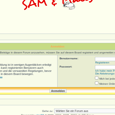
Anmelden
Beiträge in diesem Forum anzusehen, müssen Sie auf diesem Board registriert und angemeldet s
Benutzername:
Registrieren
dung ist in wenigen Augenblicken erledigt
Passwort:
n kann registrierten Benutzern auch
en und die verwandten Regelungen, bevor
Ich habe mein P
Die Aktivierungs
ich in diesem Board bewegen.
nie
Mich bei je
Meinen Onlin
Gehe zu: