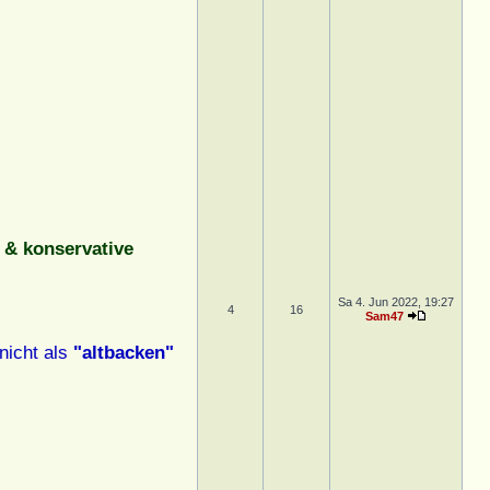
& konservative
Sa 4. Jun 2022, 19:27
4
16
Sam47
nicht als
"altbacken"