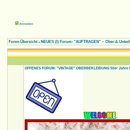
Anmelden
Foren-Übersicht
NEUES (!) Forum: "AUFTRAGEN" ~ Ober-& Unterbe
»
OFFENES FORUM: "VINTAGE" OBERBEKLEIDUNG 50er Jahre bi