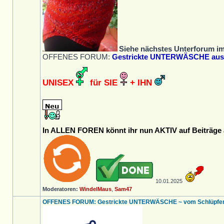
Siehe nächstes Unterforum i
OFFENES FORUM:
Gestrickte UNTERWÄSCHE aus W
UNISEX
für SIE
+ IHN
In ALLEN FOREN könnt ihr nun AKTIV auf Beiträge a
10.01.2025
Moderatoren:
WindelMaus
,
Sam47
OFFENES FORUM: Gestrickte UNTERWÄSCHE ~ vom Schlüpfer bi