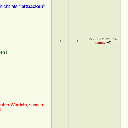
nicht als
"altbacken"
Di 7. Jun 2022, 01:49
1
1
Sam47
en !
 über Windeln
, sondern
!