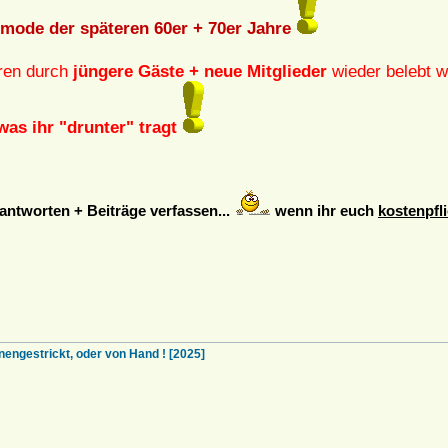
rmode der späteren 60er + 70er Jahre
oren durch
jüngere Gäste + neue Mitglieder
wieder belebt w
was ihr "drunter" tragt
ntworten + Beiträge verfassen...
wenn ihr euch
kostenpfli
estrickt, oder von Hand ! [2025]