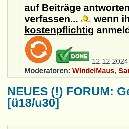
auf Beiträge antworten
verfassen...
wenn ih
kostenpflichtig
anmeld
12.12.202
Moderatoren:
WindelMaus
,
Sa
NEUES (!) FORUM: Ge
[ü18/u30]