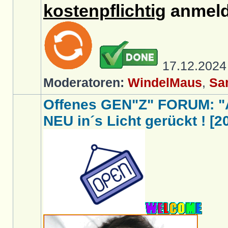
kostenpflichtig
anmeld
17.12.202
Moderatoren:
WindelMaus
,
Sa
Offenes GEN"Z" FORUM: "
NEU in´s Licht gerückt ! [2