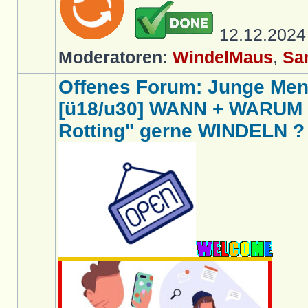
12.12.202
Moderatoren:
WindelMaus
,
Sa
Offenes Forum: Junge Me
[ü18/u30] WANN + WARUM t
Rotting" gerne WINDELN ?