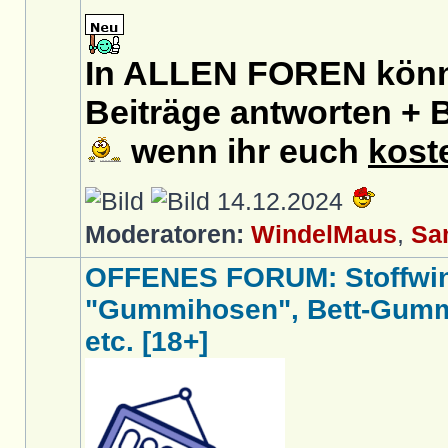
In ALLEN FOREN könnt
Beiträge antworten + B
wenn ihr euch
kost
14.12.2024
Moderatoren:
WindelMaus
,
Sa
OFFENES FORUM: Stoffwin
"Gummihosen", Bett-Gumm
etc. [18+]