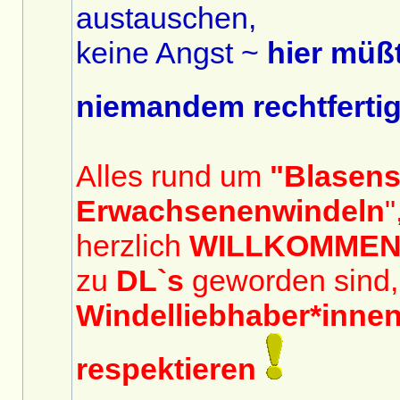
austauschen,
keine Angst ~
hier müßt
niemandem rechtferti
Alles rund um
"Blasen
Erwachsenenwindeln
"
herzlich
WILLKOMME
zu
DL`s
geworden sind,
Windelliebhaber*inne
respektieren