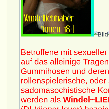
Betroffene mit sexuelle
auf das alleinige Trage
Gummihosen und deren
rollenspielerische, oder
sadomasochistische Ko
werden als
Windel~LI