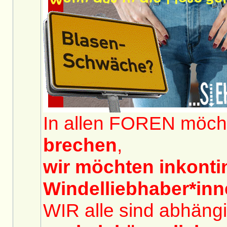
In allen FOREN möch
brechen
,
wir möchten inkont
Windelliebhaber*in
WIR alle sind abhängi