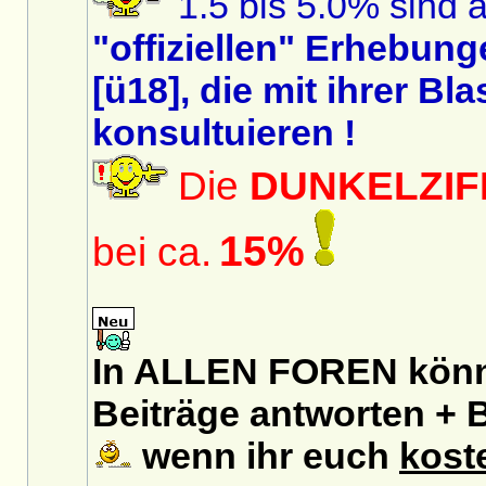
1.5 bis 5.0% sind a
"offiziellen" Erhebun
[ü18], die mit ihrer B
konsultuieren !
Die
DUNKELZIF
15%
bei ca.
In ALLEN FOREN könnt
Beiträge antworten + B
wenn ihr euch
kost