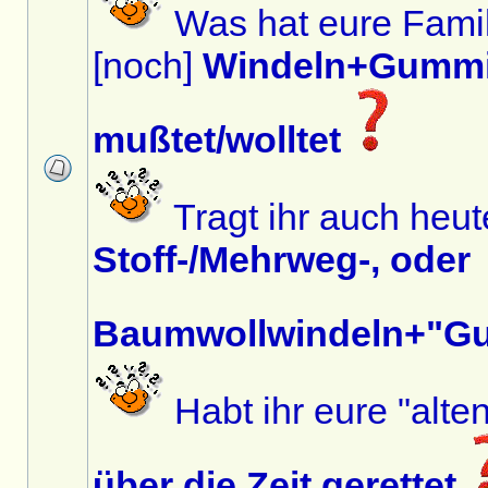
Was hat eure Famil
[noch]
Windeln+Gummi
mußtet/wolltet
Tragt ihr auch heu
Stoff-/Mehrweg-, oder
Baumwollwindeln+"G
Habt ihr eure "alte
über die Zeit gerettet