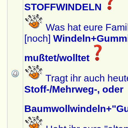
STOFFWINDELN
Was hat eure Famil
[noch]
Windeln+Gummi
mußtet/wolltet
Tragt ihr auch heu
Stoff-/Mehrweg-, oder
Baumwollwindeln+"G