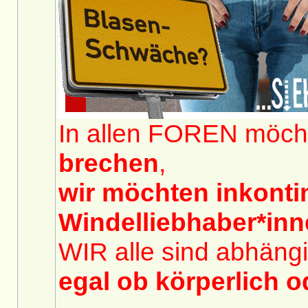
In allen FOREN möch
brechen
,
wir möchten inkont
Windelliebhaber*in
WIR alle sind abhängi
egal ob körperlich o