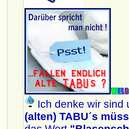
Ich denke wir sind 
(alten) TABU´s müs
das Wort
"Blasensc