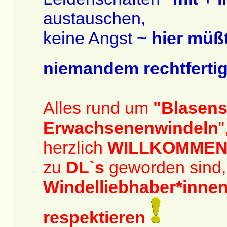
austauschen,
keine Angst ~
hier müßt
niemandem rechtferti
Alles rund um
"Blasen
Erwachsenenwindeln
"
herzlich
WILLKOMME
zu
DL`s
geworden sind,
Windelliebhaber*inne
respektieren