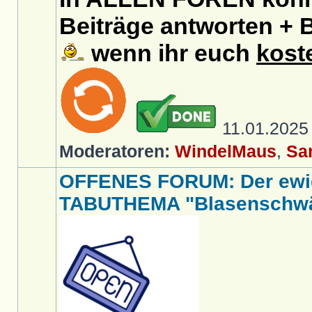
Beiträge antworten + B
wenn ihr euch
kost
11.01.202
Moderatoren:
WindelMaus
,
Sa
OFFENES FORUM: Der ewi
TABUTHEMA "Blasenschwäc