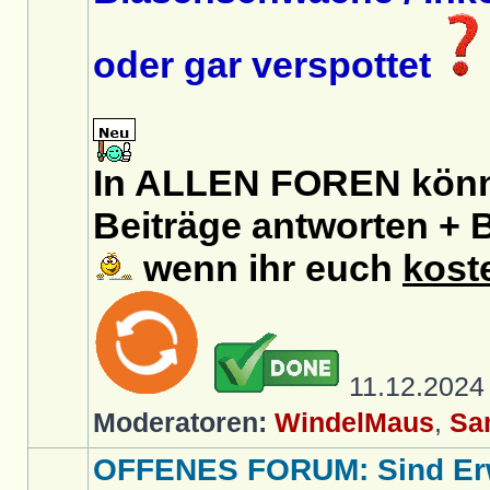
oder gar verspottet
In ALLEN FOREN könnt
Beiträge antworten + B
wenn ihr euch
kost
11.12.202
Moderatoren:
WindelMaus
,
Sa
OFFENES FORUM: Sind Er