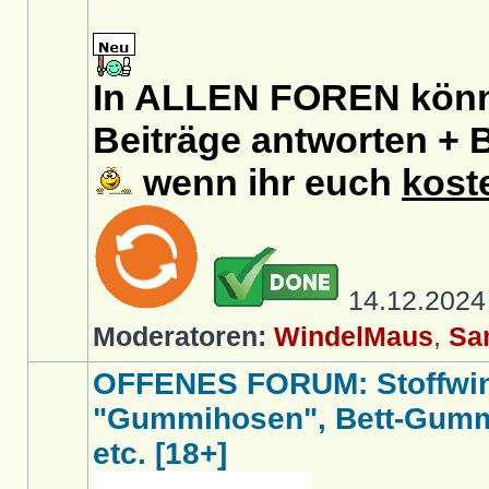
In ALLEN FOREN könnt
Beiträge antworten + B
wenn ihr euch
kost
14.12.202
Moderatoren:
WindelMaus
,
Sa
OFFENES FORUM: Stoffwin
"Gummihosen", Bett-Gumm
etc. [18+]