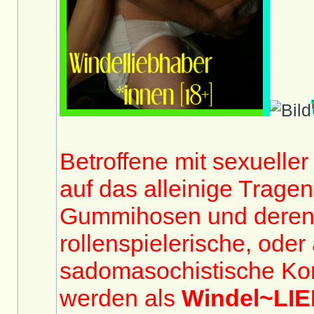
Betroffene mit sexuelle
auf das alleinige Trage
Gummihosen und deren
rollenspielerische, oder
sadomasochistische Ko
werden als
Windel~LI