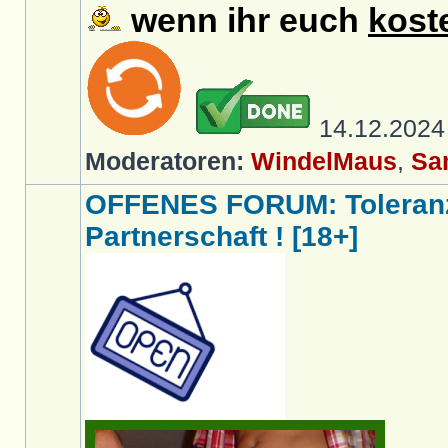
wenn ihr euch
kost
14.12.202
Moderatoren:
WindelMaus
,
Sa
OFFENES FORUM: Toleranz
Partnerschaft ! [18+]