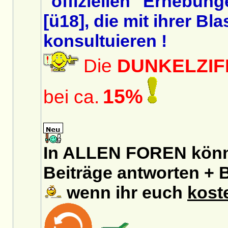
"offiziellen" Erhebun
[ü18], die mit ihrer B
konsultuieren !
Die
DUNKELZIF
15%
bei ca.
In ALLEN FOREN könnt
Beiträge antworten + B
wenn ihr euch
kost