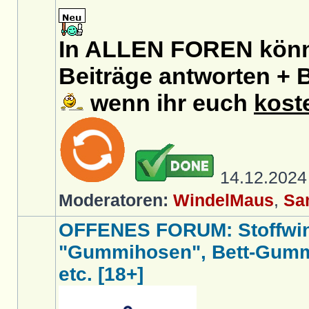
In ALLEN FOREN könnt
Beiträge antworten + B
wenn ihr euch
kost
14.12.202
Moderatoren:
WindelMaus
,
Sa
OFFENES FORUM: Stoffwin
"Gummihosen", Bett-Gumm
etc. [18+]