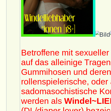
Betroffene mit sexuelle
auf das alleinige Trage
Gummihosen und deren
rollenspielerische, oder
sadomasochistische Ko
werden als
Windel~LI
(DL/diaper lover) bezeic