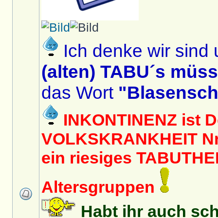
Ich denke wir sind 
(alten) TABU´s müs
das Wort
"Blasensc
INKONTINENZ ist D
VOLKSKRANKHEIT Nr. 
ein riesiges TABUTHEM
Altersgruppen
Habt ihr auch sc