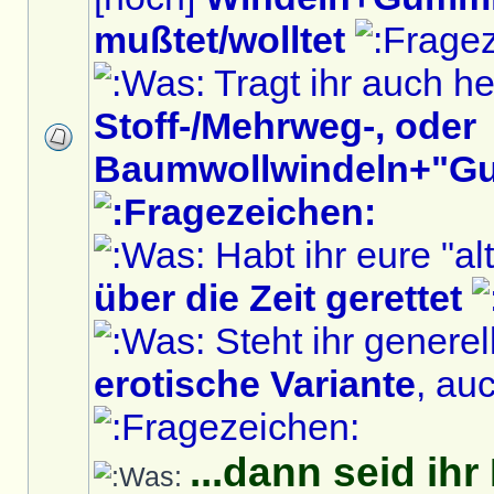
mußtet/wolltet
Tragt ihr auch h
Stoff-/Mehrweg-, oder
Baumwollwindeln+"G
Habt ihr eure "al
über die Zeit gerettet
Steht ihr generel
erotische Variante
, au
...dann seid ih