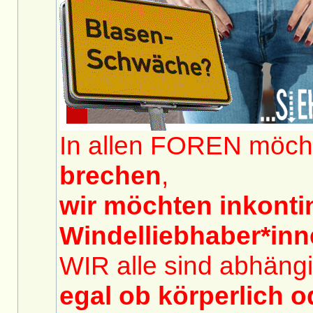
In allen FOREN möch
brechen
,
wir möchten inkont
Windelliebhaber*in
WIR alle sind abhängi
egal ob körperlich o