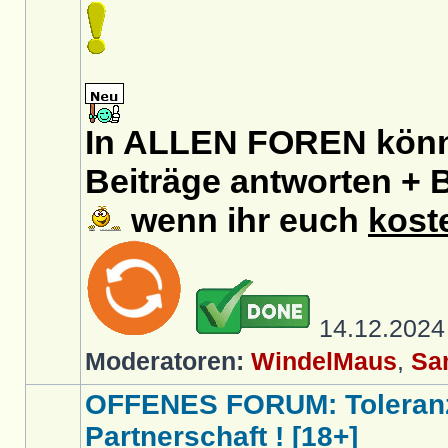
In ALLEN FOREN könnt
Beiträge antworten + B
wenn ihr euch
kost
14.12.202
Moderatoren:
WindelMaus
,
Sa
OFFENES FORUM: Toleranz
Partnerschaft ! [18+]