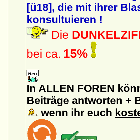
[ü18], die mit ihrer B
konsultuieren !
Die
DUNKELZIF
15%
bei ca.
In ALLEN FOREN könnt
Beiträge antworten + B
wenn ihr euch
kost