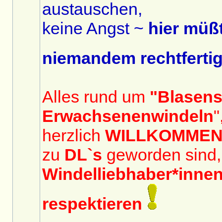
austauschen,
keine Angst ~
hier müßt
niemandem rechtferti
Alles rund um
"Blasen
Erwachsenenwindeln
"
herzlich
WILLKOMME
zu
DL`s
geworden sind,
Windelliebhaber*inne
respektieren