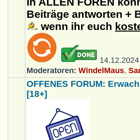
In ALLEN FOREN könnt
Beiträge antworten + B
wenn ihr euch
kost
14.12.202
Moderatoren:
WindelMaus
,
Sa
OFFENES FORUM: Erwachs
[18+]