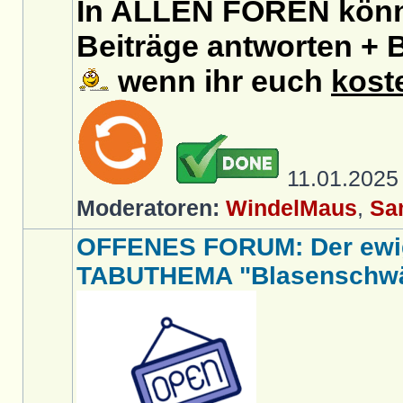
In ALLEN FOREN könnt
Beiträge antworten + B
wenn ihr euch
kost
11.01.202
Moderatoren:
WindelMaus
,
Sa
OFFENES FORUM: Der ewi
TABUTHEMA "Blasenschwäc