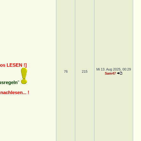
los LESEN !]
Mi 13. Aug 2025, 00:29
76
215
Sam47
usregeln
"
nachlesen... !