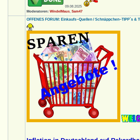
09.08.2025
Moderatoren:
WindelMaus
,
Sam47
OFFENES FORUM: Einkaufs~Quellen / Schnäppchen~TIPP`s & Tes