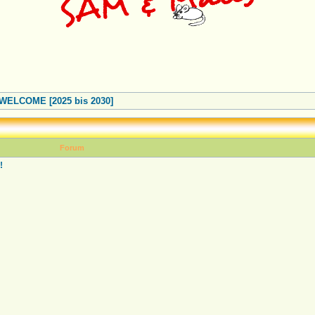
ELCOME [2025 bis 2030]
Forum
!