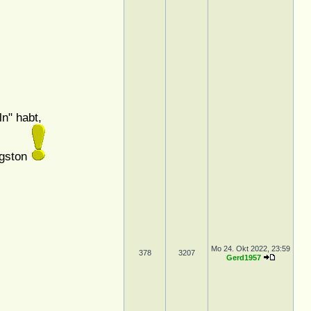
ln" habt,
ngston
Mo 24. Okt 2022, 23:59
378
3207
Gerd1957