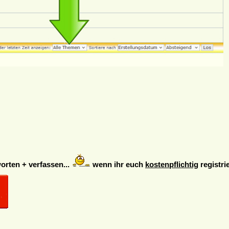
rten + verfassen...
wenn ihr euch
kostenpflichtig
registrie