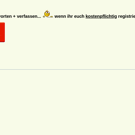
rten + verfassen...
wenn ihr euch
kostenpflichtig
registrie