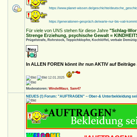
https://www.planet-wissen.de/geschichte/deutsche_geschic
https://generationen-gespräch.de/warte-nur-bis-vati-kommt
Für viele von UNS stehen für diese Jahre
"Schlag-Wor
Strenge Erziehung, psychische Gewalt = KINDHE
Prügelstrafe, Rohrstock, Teppichklopfer, Kochlöffel, verbale Demüt
In ALLEN FOREN könnt ihr nun AKTIV auf Beiträge a
12.01.2025
Moderatoren:
WindelMaus
,
Sam47
NEUES (!) Forum: "AUFTRAGEN" ~ Ober-& Unterbekleidung sei