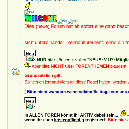
NEUES (!) Forum: TREFFPUNKT ohne Thema !
Dies (neue) Forum hat ab sofort eine ganz beso
sich untereinander "kennenzulernen", ohne ein
NUR
hier
können + sollen
"NEUE~V.I.P.~Mitgli
Aber bitte
NICHT über FORENTHEMEN
plaudern,
Grundsätzlich gilt:
Sollte sich jemand nicht an diese Regel halten, werden
[ Bitte nicht wundern wenn solche Beiträge von uns 
In ALLEN FOREN könnt ihr AKTIV dabei sein...
wenn ihr euch
kostenpflichtig
registriert:
Bitte hier 