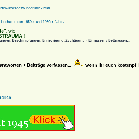
hte/wirtschaftswunder/index.html
-kindheit-in-den-1950er-und-1960er-Jahre/
te"
, wie:
ITSTRAUMA !
igungen, Beschimpfungen, Erniedrigung, Züchtigung = Einnässen / Bettnässen...
ntworten + Beiträge verfassen...
wenn ihr euch
kostenpfli
t 1945