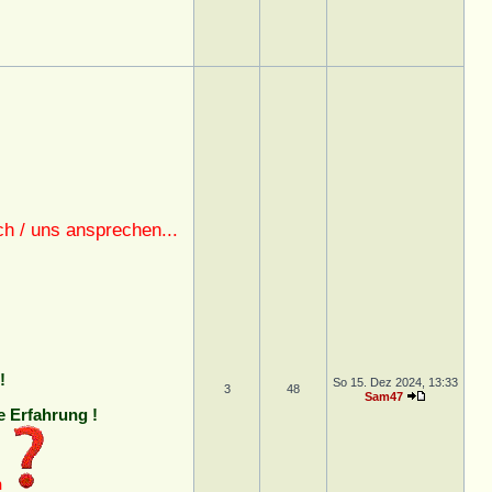
h / uns ansprechen...
!
So 15. Dez 2024, 13:33
3
48
Sam47
e Erfahrung !
n