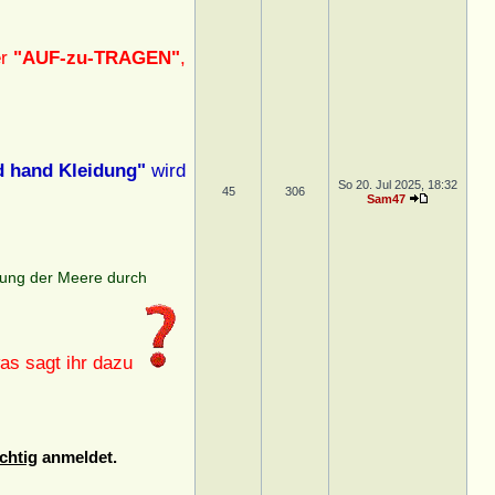
er
"AUF-zu-TRAGEN"
,
d hand Kleidung"
wird
So 20. Jul 2025, 18:32
45
306
Sam47
gung der Meere durch
was sagt ihr dazu
chtig
anmeldet.