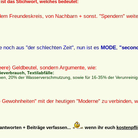
ist das Stichwort, welches bedeutet:
em Freundeskreis, von Nachbarn + sonst. "Spendern" weit
 noch aus "der schlechten Zeit", nun ist es
MODE
,
"secon
eere) Geldbeutel, sondern Argumente, wie:
everbrauch, Textilabfälle:
ionen, 20% der Wasserverschmutzung, sowie für 16-35% der Verunreini
te Gewohnheiten" mit der heutigen "Moderne" zu verbinden, 
ntworten + Beiträge verfassen...
wenn ihr euch
kostenpfli