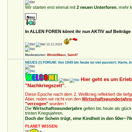
Wir starten erst einmal mit
2 neuen Unterforen
, mehr 
In ALLEN FOREN könnt ihr nun AKTIV auf Beiträge a
10.12.2024
Moderatoren:
WindelMaus
,
Sam47
NEUES (!) FORUM: Von 1949 bis heute ist viel passiert: Harte, k
Hier geht es um Erleb
"Nachkriegszeit".
Diese Epoche nach dem 2. Weltkrieg reflektiert die tief
Aber, reden wir nicht von den
Wirtschaftswunderjahre
"verzogen"
wurden !
Die
Wirtschaftswunderjahre
gelten bis heute als glück
tristen Kriegsjahren.
Doch der Schein trügt, eine Kindheit in den 50er~70e
PLANET WISSEN: