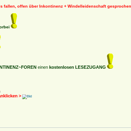
s fallen, offen über Inkontinenz + Windelleidenschaft gesproch
vorbei
NTINENZ~FOREN
einen
kostenlosen LESEZUGANG
anklicken >