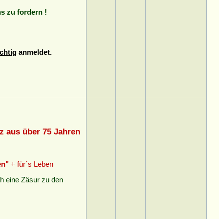
ns zu fordern !
chtig
anmeldet.
tz aus über 75 Jahren
en"
+ für´s Leben
sch eine Zäsur zu den