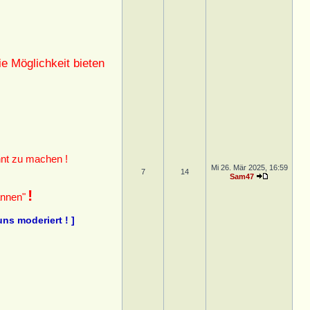
e Möglichkeit bieten
nt zu machen !
Mi 26. Mär 2025, 16:59
7
14
Sam47
!
annen"
ns moderiert ! ]