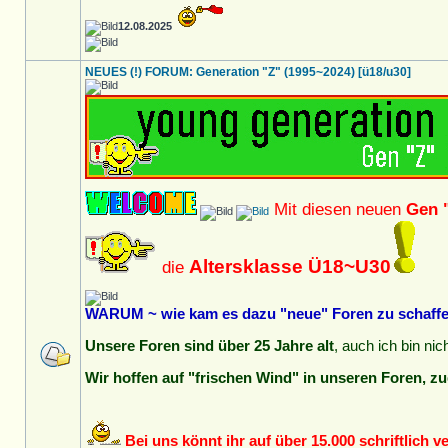
12.08.2025
NEUES (!) FORUM: Generation "Z" (1995~2024) [ü18/u30]
Mit diesen neuen
Gen 
Altersklasse Ü18~U30
die
WARUM ~ wie kam es dazu "neue" Foren zu schaffen
Unsere Foren sind über 25 Jahre alt
, auch ich bin ni
Wir hoffen auf "frischen Wind" in unseren Foren, zu
Bei uns könnt ihr auf über 15.000 schriftlich 