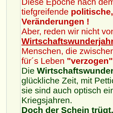
Diese Epoche nach dem 2
tiefgreifende
politische
Veränderungen !
Aber, reden wir nicht v
Wirtschaftswunderjah
Menschen, die zwische
für´s Leben
"verzogen"
Die
Wirtschaftswunder
glückliche Zeit, mit Pet
sie sind auch optisch ei
Kriegsjahren.
Doch der Schein trügt,