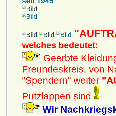
seit 1945
"AUFTR
welches bedeutet:
Geerbte Kleidun
Freundeskreis, von N
"Spendern" weiter
"A
Putzlappen sind
Wir Nachkriegs