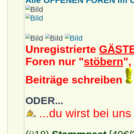
Alle OFFENEN FOREN im Üb
Unregistrierte
GÄST
Foren nur "
stöbern
",
Beiträge schreiben
ODER...
...du wirst bei uns