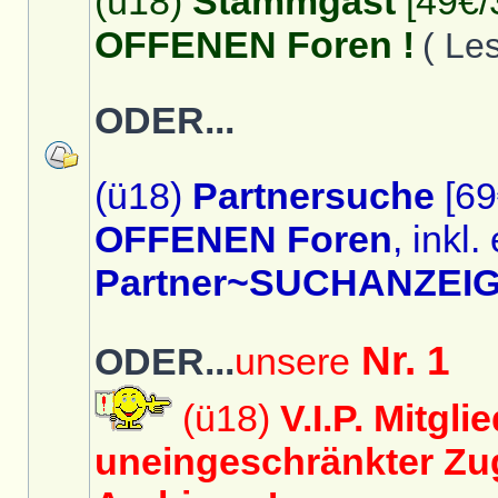
(ü18)
Stammgast
[49€/
OFFENEN Foren !
( Le
ODER...
(ü18)
Partnersuche
[69
OFFENEN Foren
, inkl.
Partner~SUCHANZEIG
Nr. 1
ODER...
unsere
(ü18)
V.I.P. Mitgli
uneingeschränkter Zug