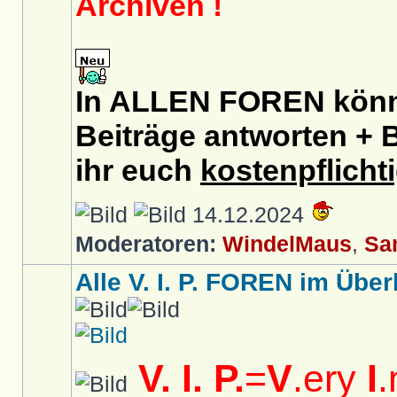
Archiven !
In ALLEN FOREN könnt
Beiträge antworten + B
ihr euch
kostenpflicht
14.12.2024
Moderatoren:
WindelMaus
,
Sa
Alle V. I. P. FOREN im Überb
V. I. P.
=
V
.ery
I
.