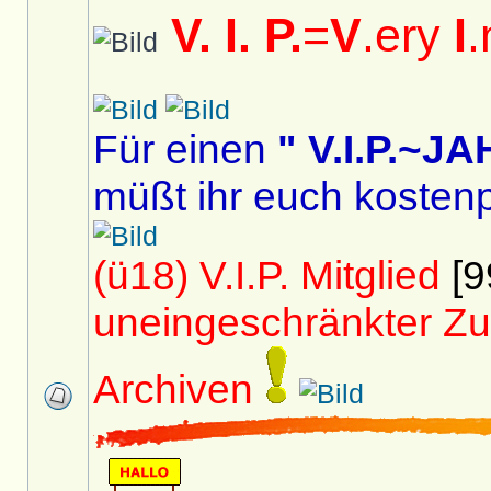
V. I. P.
=
V
.ery
I
.
Für einen
" V.I.P.~
müßt ihr euch kostenp
(ü18) V.I.P. Mitglied
[9
uneingeschränkter Zu
Archiven