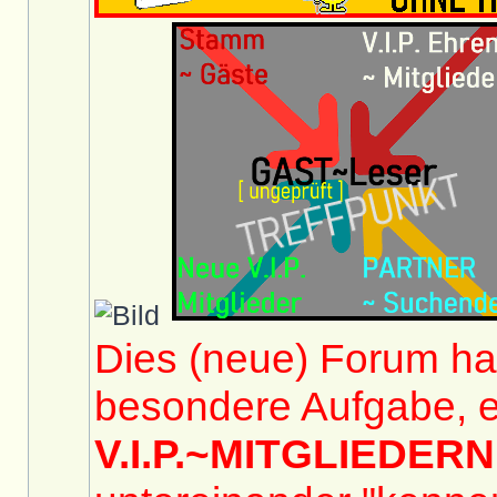
Dies (neue) Forum hat
besondere Aufgabe, e
V.I.P.~MITGLIEDERN