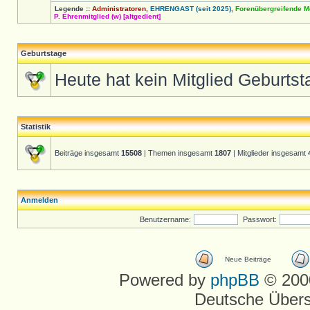
Legende ::
Administratoren
,
EHRENGAST (seit 2025)
,
Forenübergreifende M
P. Ehrenmitglied (w) [altgedient]
Geburtstage
Heute hat kein Mitglied Geburtst
Statistik
Beiträge insgesamt
15508
| Themen insgesamt
1807
| Mitglieder insgesamt
Anmelden
Benutzername:
Passwort:
Neue Beiträge
Powered by
phpBB
© 2000
Deutsche Über