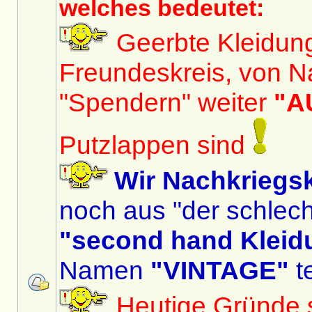
welches bedeutet:
Geerbte Kleidun
Freundeskreis, von N
"Spendern" weiter
"A
Putzlappen sind
Wir Nachkriegs
noch aus "der schlech
"second hand Kleid
Namen
"VINTAGE"
te
Heutige Gründe si