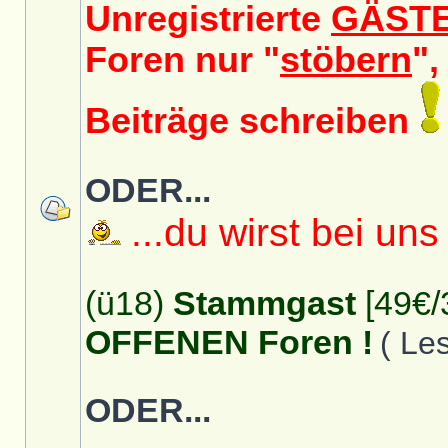
Unregistrierte
GÄST
Foren nur "
stöbern
",
Beiträge schreiben
ODER...
...du wirst bei uns
(ü18)
Stammgast
[49€/
OFFENEN Foren !
( Le
ODER...