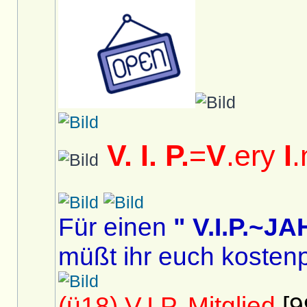
V. I. P.
=
V
.ery
I
.
Für einen
" V.I.P.~
müßt ihr euch kostenp
(ü18) V.I.P. Mitglied
[9