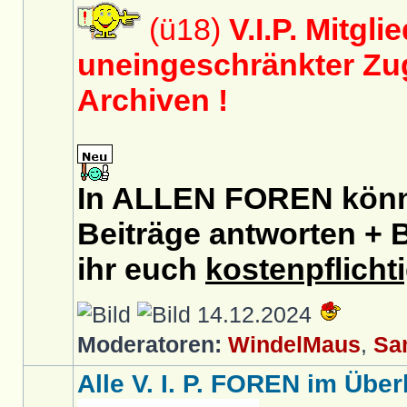
(ü18)
V.I.P. Mitgli
uneingeschränkter Zug
Archiven !
In ALLEN FOREN könnt
Beiträge antworten + B
ihr euch
kostenpflicht
14.12.2024
Moderatoren:
WindelMaus
,
Sa
Alle V. I. P. FOREN im Überb