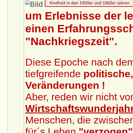
um Erlebnisse der le
einen Erfahrungssch
"Nachkriegszeit".
Diese Epoche nach dem 2
tiefgreifende
politische
Veränderungen !
Aber, reden wir nicht v
Wirtschaftswunderjah
Menschen, die zwische
für´s Leben
"verzogen"