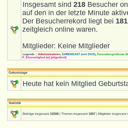
Insgesamt sind
218
Besucher onli
auf den in der letzte Minute akt
Der Besucherrekord liegt bei
181
zeitgleich online waren.
Mitglieder: Keine Mitglieder
Legende ::
Administratoren
,
EHRENGAST (seit 2025)
,
Forenübergreifende M
P. Ehrenmitglied (w) [altgedient]
Geburtstage
Heute hat kein Mitglied Geburtst
Statistik
Beiträge insgesamt
15508
| Themen insgesamt
1807
| Mitglieder insgesamt