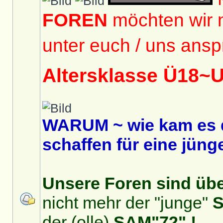
FOREN
möchten wir 
unter euch / uns ansp
Altersklasse Ü18~
WARUM ~ wie kam es 
schaffen für eine jüng
Unsere Foren sind über
nicht mehr der "junge"
S
der (olle)
SAM"72" !