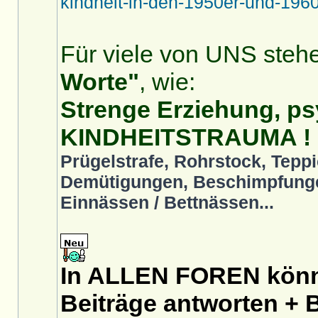
kindheit-in-den-1950er-und-1960
Für viele von UNS stehe
Worte"
, wie:
Strenge Erziehung, ps
KINDHEITSTRAUMA !
Prügelstrafe, Rohrstock, Teppi
Demütigungen, Beschimpfunge
Einnässen / Bettnässen...
In ALLEN FOREN könnt
Beiträge antworten + B