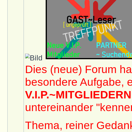
Dies (neue) Forum hat
besondere Aufgabe, e
V.I.P.~MITGLIEDERN
untereinander "kennen
Thema, reiner Gedan