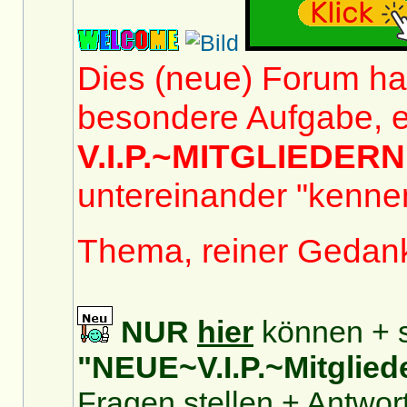
Dies (neue) Forum hat
besondere Aufgabe, e
V.I.P.~MITGLIEDERN
untereinander "kennen
Thema, reiner Gedan
NUR
hier
können + s
"NEUE~V.I.P.~Mitglied
Fragen stellen + Antwor