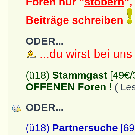
Foren nur "
stöbern
",
Beiträge schreiben
ODER...
...du wirst bei uns
(ü18)
Stammgast
[49€/
OFFENEN Foren !
( Le
ODER...
(ü18)
Partnersuche
[69