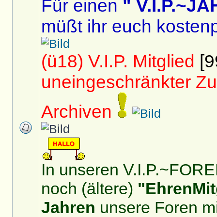
Für einen
" V.I.P.~
müßt ihr euch kostenp
(ü18) V.I.P. Mitglied
[9
uneingeschränkter Zu
Archiven
In unseren V.I.P.~FOREN
noch (ältere)
"EhrenMit
Jahren
unsere Foren mit