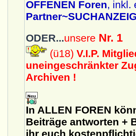
OFFENEN Foren
, inkl.
Partner~SUCHANZEIG
Nr. 1
ODER...
unsere
(ü18)
V.I.P. Mitgli
uneingeschränkter Zug
Archiven !
In ALLEN FOREN könnt
Beiträge antworten + B
ihr euch
kostenpflicht