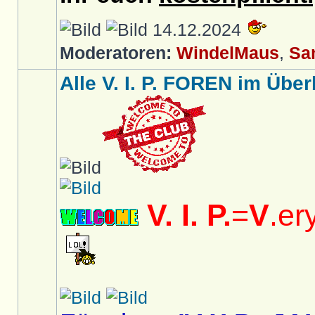
14.12.2024
Moderatoren:
WindelMaus
,
Sa
Alle V. I. P. FOREN im Überb
V. I. P.
=
V
.er