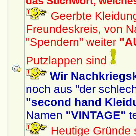
das Stichwort, welche
Geerbte Kleidun
Freundeskreis, von N
"Spendern" weiter
"A
Putzlappen sind
Wir Nachkriegs
noch aus "der schlech
"second hand Kleid
Namen
"VINTAGE"
te
Heutige Gründe si