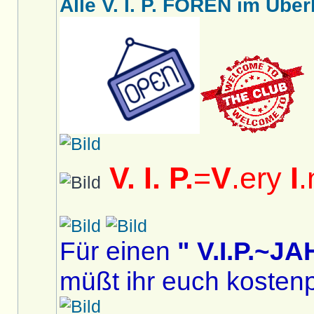
Alle V. I. P. FOREN im Überb
V. I. P.
=
V
.ery
I
.
Für einen
" V.I.P.~
müßt ihr euch kostenp