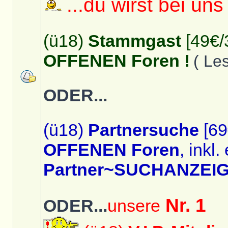
...du wirst bei uns
(ü18)
Stammgast
[49€/
OFFENEN Foren !
( Le
ODER...
(ü18)
Partnersuche
[69
OFFENEN Foren
, inkl.
Partner~SUCHANZEIG
Nr. 1
ODER...
unsere