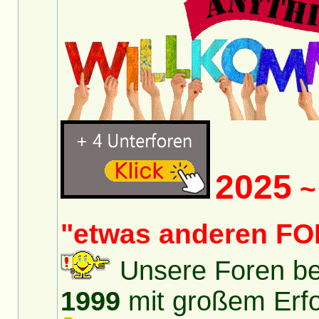
2025
~ 
"etwas anderen FO
Unsere Foren bes
1999
mit großem Erfol