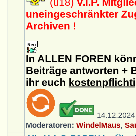
(ü18)
V.I.P. Mitgli
uneingeschränkter Zug
Archiven !
In ALLEN FOREN könnt
Beiträge antworten + B
ihr euch
kostenpflicht
14.12.202
Moderatoren:
WindelMaus
,
Sa