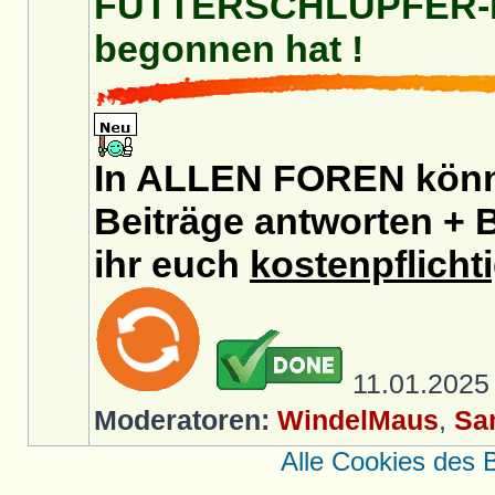
FUTTERSCHLÜPFER-For
begonnen hat !
In ALLEN FOREN könnt
Beiträge antworten + B
ihr euch
kostenpflicht
11.01.202
Moderatoren:
WindelMaus
,
Sa
Alle Cookies des 