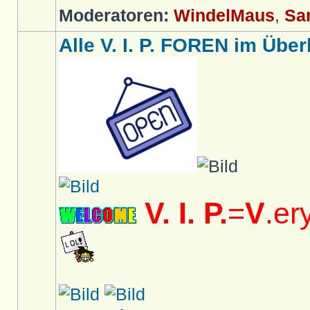
Moderatoren:
WindelMaus
,
Sa
Alle V. I. P. FOREN im Überb
V. I. P.
=
V
.er