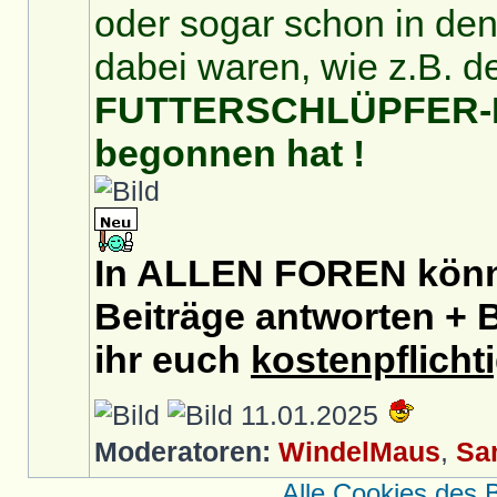
oder sogar schon in de
dabei waren, wie z.B. d
FUTTERSCHLÜPFER-For
begonnen hat !
In ALLEN FOREN könnt
Beiträge antworten + B
ihr euch
kostenpflicht
11.01.2025
Moderatoren:
WindelMaus
,
Sa
Alle Cookies des 