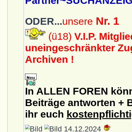
Partner~SUCHANZEIG
Nr. 1
ODER...
unsere
(ü18)
V.I.P. Mitgli
uneingeschränkter Zug
Archiven !
In ALLEN FOREN könnt
Beiträge antworten + B
ihr euch
kostenpflicht
14.12.2024