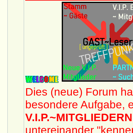
Dies (neue) Forum hat
besondere Aufgabe, e
V.I.P.~MITGLIEDERN
untereinander "kennen