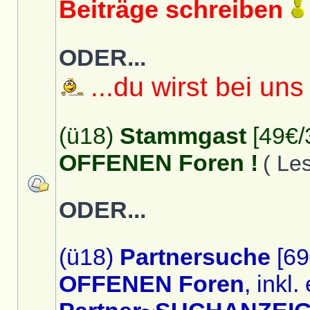
Beiträge schreiben
ODER...
...du wirst bei uns
(ü18)
Stammgast
[49€/
OFFENEN Foren !
( Le
ODER...
(ü18)
Partnersuche
[69
OFFENEN Foren
, inkl.