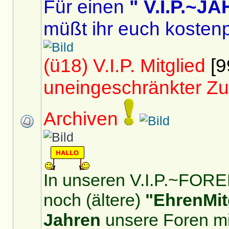
Für einen
" V.I.P.~
müßt ihr euch kostenp
(ü18) V.I.P. Mitglied
[9
uneingeschränkter Zu
Archiven
In unseren V.I.P.~FOREN
noch (ältere)
"EhrenMit
Jahren
unsere Foren mit