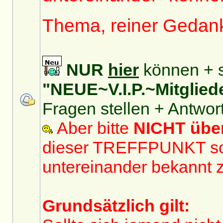
Thema, reiner Gedan
NUR
hier
können + s
"NEUE~V.I.P.~Mitglied
Fragen stellen + Antwor
Aber bitte
NICHT üb
dieser TREFFPUNKT sol
untereinander bekannt 
Grundsätzlich gilt: