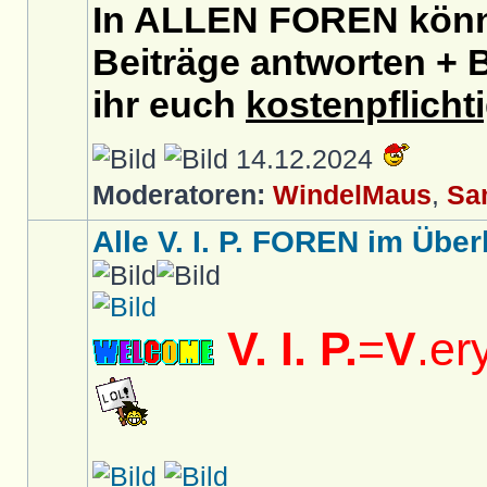
In ALLEN FOREN könnt
Beiträge antworten + B
ihr euch
kostenpflicht
14.12.2024
Moderatoren:
WindelMaus
,
Sa
Alle V. I. P. FOREN im Überb
V. I. P.
=
V
.er