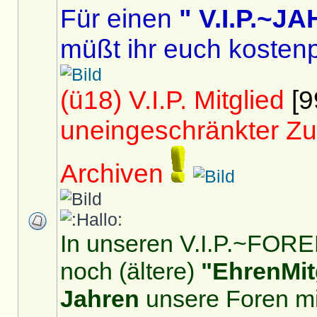
Für einen
" V.I.P.~
müßt ihr euch kostenp
(ü18) V.I.P. Mitglied
[9
uneingeschränkter Zu
Archiven
In unseren V.I.P.~FOREN
noch (ältere)
"EhrenMit
Jahren
unsere Foren mit