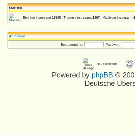
Statistik
Beiträge insgesamt
15508
| Themen insgesamt
1807
| Mitglieder insgesamt
4
Anmelden
Benutzername:
Passwort:
Neue Beiträge
Powered by
phpBB
© 2000
Deutsche Über