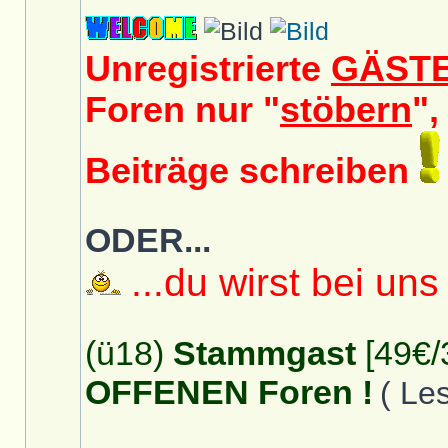
Unregistrierte
GÄST
Foren nur "
stöbern
",
Beiträge schreiben
ODER...
...du wirst bei uns
(ü18)
Stammgast
[49€/
OFFENEN Foren !
( Le