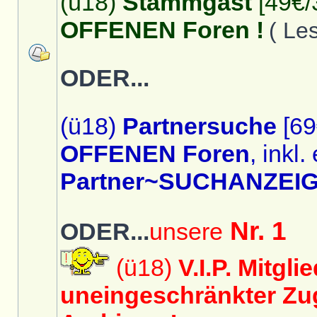
(ü18)
Stammgast
[49€/
OFFENEN Foren !
( Le
ODER...
(ü18)
Partnersuche
[69
OFFENEN Foren
, inkl.
Partner~SUCHANZEIG
Nr. 1
ODER...
unsere
(ü18)
V.I.P. Mitgli
uneingeschränkter Zug