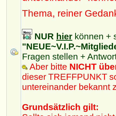
Thema, reiner Gedan
NUR
hier
können + s
"NEUE~V.I.P.~Mitglied
Fragen stellen + Antwor
Aber bitte
NICHT üb
dieser TREFFPUNKT sol
untereinander bekannt 
Grundsätzlich gilt: