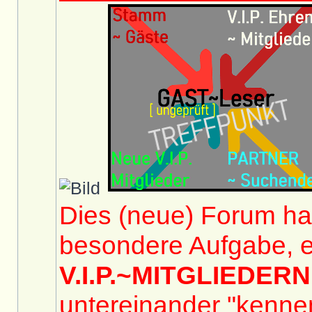
Dies (neue) Forum hat
besondere Aufgabe, e
V.I.P.~MITGLIEDERN
untereinander "kennen