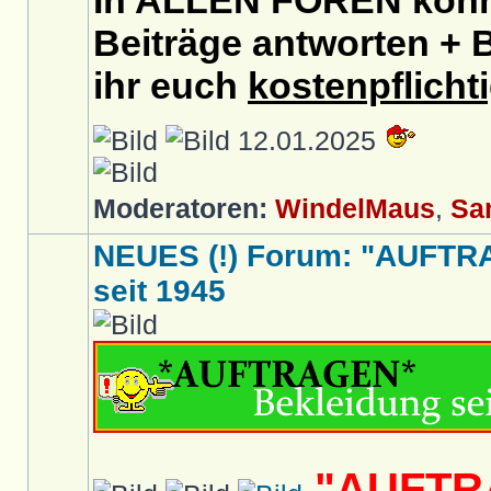
In ALLEN FOREN könnt
Beiträge antworten + B
ihr euch
kostenpflicht
12.01.2025
Moderatoren:
WindelMaus
,
Sa
NEUES (!) Forum: "AUFTR
seit 1945
"AUFTR