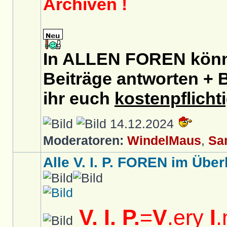
Archiven !
In ALLEN FOREN könnt
Beiträge antworten + B
ihr euch
kostenpflicht
14.12.2024
Moderatoren:
WindelMaus
,
Sa
Alle V. I. P. FOREN im Überb
V. I. P.
=
V
.ery
I
.