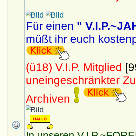
Für einen
" V.I.P.~
müßt ihr euch kostenp
(ü18) V.I.P. Mitglied
[9
uneingeschränkter Zu
Archiven
In unseren V.I.P.~FOREN