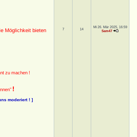
Mi 26. Mär 2025, 16:59
7
14
e Möglichkeit bieten
Sam47
nt zu machen !
!
annen"
ns moderiert ! ]