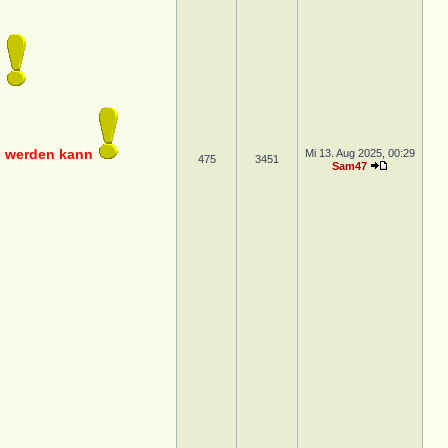
n
en werden kann
Mi 13. Aug 2025, 00:29
475
3451
Sam47