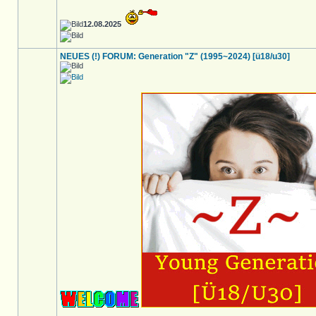
12.08.2025
NEUES (!) FORUM: Generation "Z" (1995~2024) [ü18/u30]