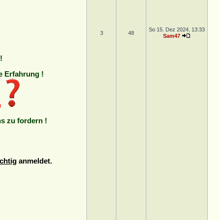
So 15. Dez 2024, 13:33
3
48
Sam47
!
e Erfahrung !
n
ns zu fordern !
chtig
anmeldet.