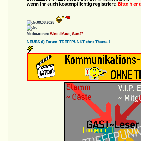
wenn ihr euch
kostenpflichtig
registriert:
Bitte hier 
09.08.2025
Moderatoren:
WindelMaus
,
Sam47
NEUES (!) Forum: TREFFPUNKT ohne Thema !