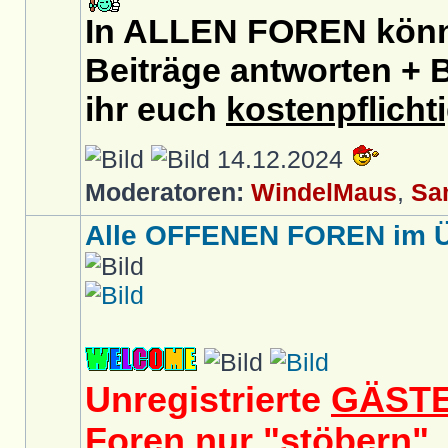
In ALLEN FOREN könnt
Beiträge antworten + B
ihr euch
kostenpflicht
14.12.2024
Moderatoren:
WindelMaus
,
Sa
Alle OFFENEN FOREN im Üb
Unregistrierte
GÄST
Foren nur "
stöbern
",