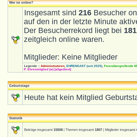
Wer ist online?
Insgesamt sind
216
Besucher onli
auf den in der letzte Minute akt
Der Besucherrekord liegt bei
181
zeitgleich online waren.
Mitglieder: Keine Mitglieder
Legende ::
Administratoren
,
EHRENGAST (seit 2025)
,
Forenübergreifende M
P. Ehrenmitglied (w) [altgedient]
Geburtstage
Heute hat kein Mitglied Geburtst
Statistik
Beiträge insgesamt
15508
| Themen insgesamt
1807
| Mitglieder insgesamt