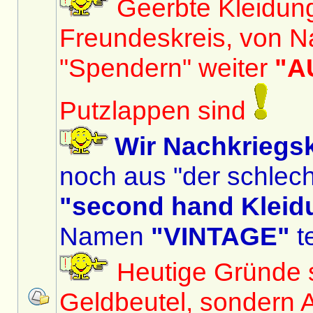
Geerbte Kleidun
Freundeskreis, von N
"Spendern" weiter
"A
Putzlappen sind
Wir Nachkriegs
noch aus "der schlech
"second hand Kleid
Namen
"VINTAGE"
te
Heutige Gründe si
Geldbeutel, sondern 