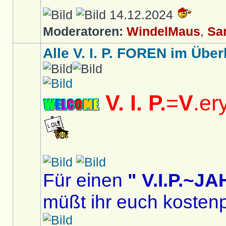
14.12.2024
Moderatoren:
WindelMaus
,
Sa
Alle V. I. P. FOREN im Überb
V. I. P.
=
V
.er
Für einen
" V.I.P.~
müßt ihr euch kostenp