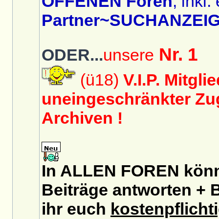
OFFENEN Foren
, inkl.
Partner~SUCHANZEIG
Nr. 1
ODER...
unsere
(ü18)
V.I.P. Mitgli
uneingeschränkter Zug
Archiven !
In ALLEN FOREN könnt
Beiträge antworten + B
ihr euch
kostenpflicht