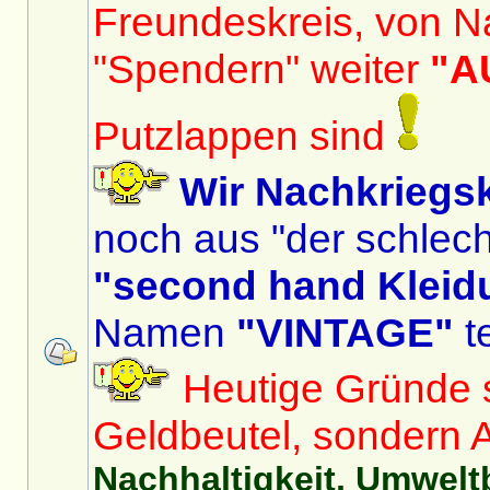
Freundeskreis, von N
"Spendern" weiter
"A
Putzlappen sind
Wir Nachkriegs
noch aus "der schlech
"second hand Kleid
Namen
"VINTAGE"
te
Heutige Gründe si
Geldbeutel, sondern 
Nachhaltigkeit, Umwelt