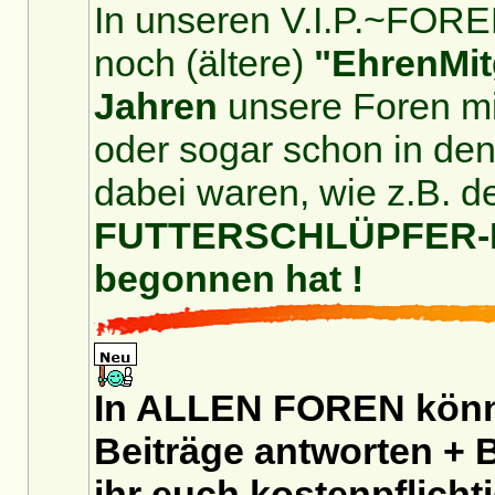
In unseren V.I.P.~FOREN
noch (ältere)
"EhrenMit
Jahren
unsere Foren mit
oder sogar schon in de
dabei waren, wie z.B. d
FUTTERSCHLÜPFER-For
begonnen hat !
In ALLEN FOREN könnt
Beiträge antworten + B
ihr euch
kostenpflicht