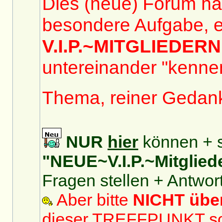
Dies (neue) Forum hat
besondere Aufgabe, e
V.I.P.~MITGLIEDERN
untereinander "kennen
Thema, reiner Gedan
NUR
hier
können + s
"NEUE~V.I.P.~Mitglied
Fragen stellen + Antwor
Aber bitte
NICHT üb
dieser TREFFPUNKT sol