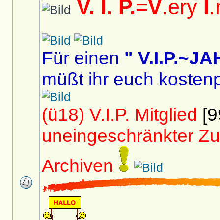
V. I. P.
=
V
.ery
I
.
Für einen
" V.I.P.~
müßt ihr euch kostenp
(ü18) V.I.P. Mitglied
[9
uneingeschränkter Zu
Archiven