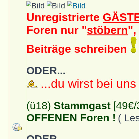
Unregistrierte
GÄST
Foren nur "
stöbern
",
Beiträge schreiben
ODER...
...du wirst bei uns
(ü18)
Stammgast
[49€/
OFFENEN Foren !
( Le
ODER...