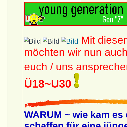
Mit diese
möchten wir nun auc
euch / uns anspreche
Ü18~U30
WARUM ~ wie kam es 
schaffen für eine jüng