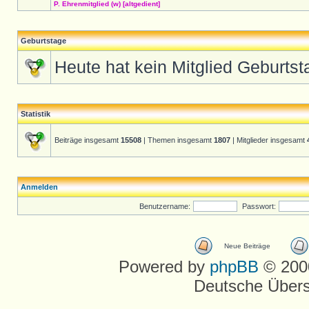
P. Ehrenmitglied (w) [altgedient]
Geburtstage
Heute hat kein Mitglied Geburtst
Statistik
Beiträge insgesamt
15508
| Themen insgesamt
1807
| Mitglieder insgesamt
Anmelden
Benutzername:
Passwort:
Neue Beiträge
Powered by
phpBB
© 2000
Deutsche Über