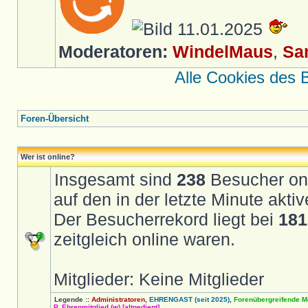
11.01.2025
Moderatoren:
WindelMaus
,
Sa
Alle Cookies des 
Foren-Übersicht
Wer ist online?
Insgesamt sind
238
Besucher onli
auf den in der letzte Minute akt
Der Besucherrekord liegt bei
181
zeitgleich online waren.
Mitglieder: Keine Mitglieder
Legende ::
Administratoren
,
EHRENGAST (seit 2025)
,
Forenübergreifende M
P. Ehrenmitglied (w) [altgedient]