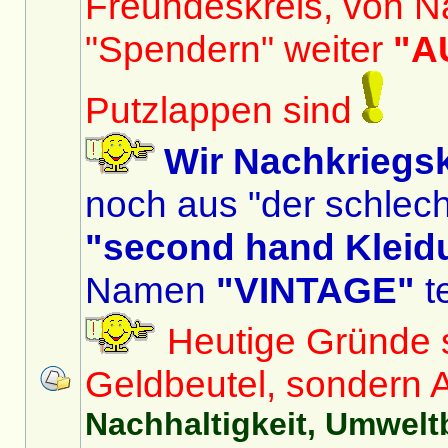
Freundeskreis, von N
"Spendern" weiter
"A
Putzlappen sind
Wir Nachkriegs
noch aus "der schlech
"second hand Kleid
Namen
"VINTAGE"
te
Heutige Gründe si
Geldbeutel, sondern 
Nachhaltigkeit, Umwelt