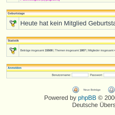
Geburtstage
Heute hat kein Mitglied Geburtst
Statistik
Beiträge insgesamt
15508
| Themen insgesamt
1807
| Mitglieder insgesamt
Anmelden
Benutzername:
Passwort:
Neue Beiträge
Powered by
phpBB
© 2000
Deutsche Über