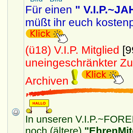
Für einen
" V.I.P.~
müßt ihr euch kostenp
(ü18) V.I.P. Mitglied
[9
uneingeschränkter Zu
Archiven
In unseren V.I.P.~FOREN
noch (ältere)
"EhrenMit