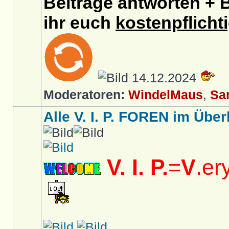
Beiträge antworten + B
ihr euch
kostenpflicht
14.12.2024
Moderatoren:
WindelMaus
,
Sa
Alle V. I. P. FOREN im Überb
V. I. P.
=
V
.er