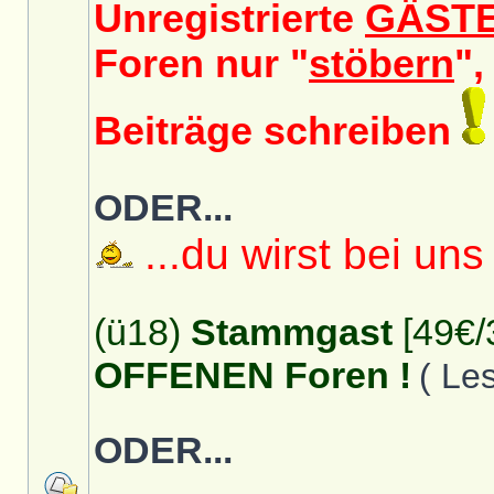
Unregistrierte
GÄST
Foren nur "
stöbern
",
Beiträge schreiben
ODER...
...du wirst bei uns
(ü18)
Stammgast
[49€/
OFFENEN Foren !
( Le
ODER...