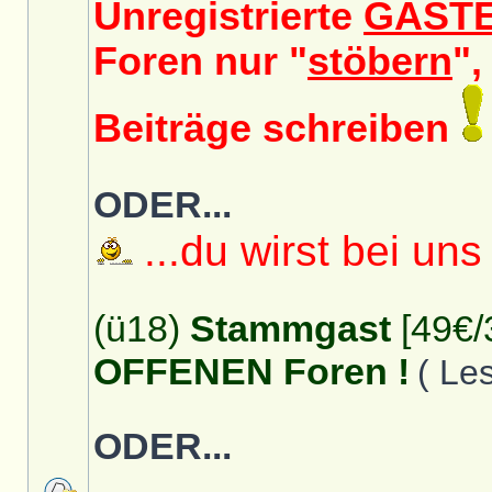
Unregistrierte
GÄST
Foren nur "
stöbern
",
Beiträge schreiben
ODER...
...du wirst bei uns
(ü18)
Stammgast
[49€/
OFFENEN Foren !
( Le
ODER...