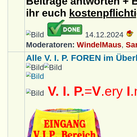
Beiträge antworten + B
ihr euch
kostenpflicht
14.12.2024
Moderatoren:
WindelMaus
,
Sa
Alle V. I. P. FOREN im Überb
V. I. P.
=
V
.ery
I
.