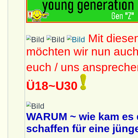
Mit diese
möchten wir nun auc
euch / uns anspreche
Ü18~U30
WARUM ~ wie kam es 
schaffen für eine jüng