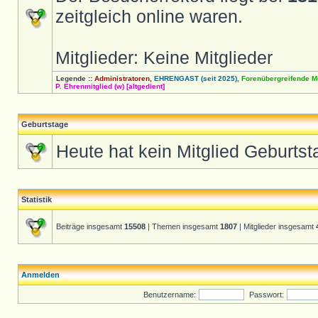
zeitgleich online waren.
Mitglieder: Keine Mitglieder
Legende ::
Administratoren
,
EHRENGAST (seit 2025)
,
Forenübergreifende M
P. Ehrenmitglied (w) [altgedient]
Geburtstage
Heute hat kein Mitglied Geburtst
Statistik
Beiträge insgesamt
15508
| Themen insgesamt
1807
| Mitglieder insgesamt
Anmelden
Benutzername:
Passwort: