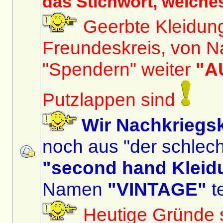
das Stichwort, welche
Geerbte Kleidun
Freundeskreis, von N
"Spendern" weiter
"A
Putzlappen sind
Wir Nachkriegs
noch aus "der schlech
"second hand Kleid
Namen
"VINTAGE"
te
Heutige Gründe si