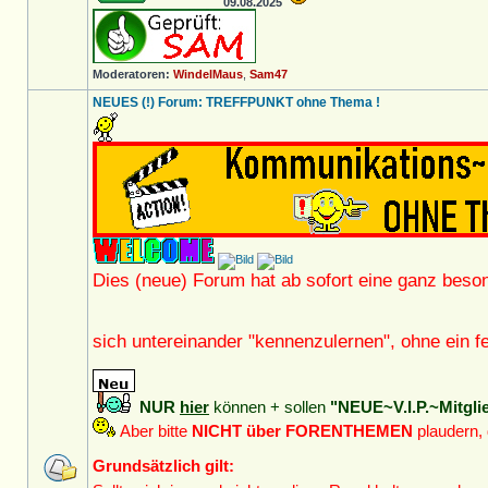
09.08.2025
Moderatoren:
WindelMaus
,
Sam47
NEUES (!) Forum: TREFFPUNKT ohne Thema !
Dies (neue) Forum hat ab sofort eine ganz beso
sich untereinander "kennenzulernen", ohne ein
NUR
hier
können + sollen
"NEUE~V.I.P.~Mitgli
Aber bitte
NICHT über FORENTHEMEN
plaudern,
Grundsätzlich gilt: