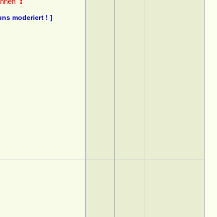
!
annen"
ns moderiert ! ]