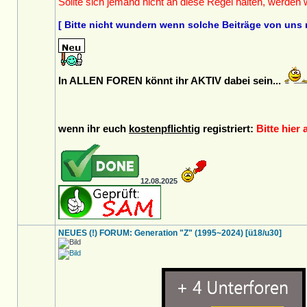
Sollte sich jemand nicht an diese Regel halten, werden
[ Bitte nicht wundern wenn solche Beiträge von uns 
In ALLEN FOREN könnt ihr AKTIV dabei sein...
wenn ihr euch
kostenpflichtig
registriert:
Bitte hier 
12.08.2025
NEUES (!) FORUM: Generation "Z" (1995~2024) [ü18/u30]