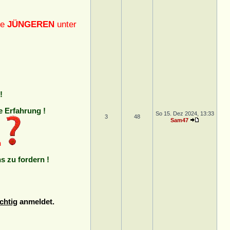
ie
JÜNGEREN
unter
!
e Erfahrung !
So 15. Dez 2024, 13:33
3
48
Sam47
n
ns zu fordern !
chtig
anmeldet.